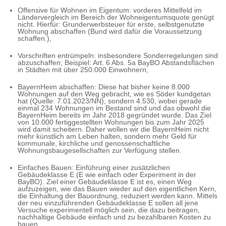
Offensive für Wohnen im Eigentum: vorderes Mittelfeld im
Ländervergleich im Bereich der Wohneigentumsquote genügt
nicht. Hierfür: Grunderwerbsteuer für erste, selbstgenutzte
Wohnung abschaffen (Bund wird dafür die Voraussetzung
schaffen.),
Vorschriften entrümpeln: insbesondere Sonderregelungen sind
abzuschaffen; Beispiel: Art. 6 Abs. 5a BayBO Abstandsflächen
in Städten mit über 250.000 Einwohnern,
BayernHeim abschaffen: Diese hat bisher keine 8.000
Wohnungen auf den Weg gebracht, wie es Söder kundgetan
hat (Quelle: 7.01.2023/NN), sondern 4.530, wobei gerade
einmal 234 Wohnungen im Bestand sind und das obwohl die
BayernHeim bereits im Jahr 2018 gegründet wurde. Das Ziel
von 10.000 fertiggestellten Wohnungen bis zum Jahr 2025
wird damit scheitern. Daher wollen wir die BayernHeim nicht
mehr künstlich am Leben halten, sondern mehr Geld für
kommunale, kirchliche und genossenschaftliche
Wohnungsbaugesellschaften zur Verfügung stellen.
Einfaches Bauen: Einführung einer zusätzlichen
Gebäudeklasse E (E wie einfach oder Experiment in der
BayBO). Ziel einer Gebäudeklasse E ist es, einen Weg
aufzuzeigen, wie das Bauen wieder auf den eigentlichen Kern,
die Einhaltung der Bauordnung, reduziert werden kann. Mittels
der neu einzuführenden Gebäudeklasse E sollen all jene
Versuche experimentell möglich sein, die dazu beitragen,
nachhaltige Gebäude einfach und zu bezahlbaren Kosten zu
bauen.